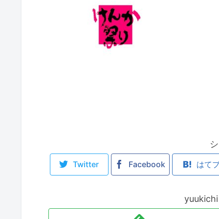
シ
Twitter
Facebook
はて
yuuki